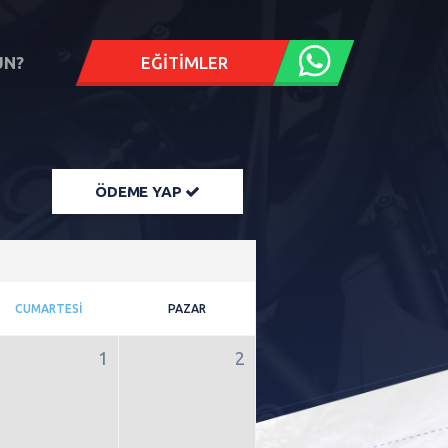
UN?
EĞITIMLER
ÖDEME YAP
CUMARTESİ
PAZAR
1
2