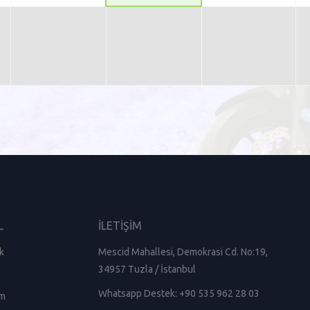
L
İLETİŞİM
k
Mescid Mahallesi, Demokrasi Cd. No:19,
34957 Tuzla / İstanbul
Whatsapp Destek:
+90 535 962 28 03
am