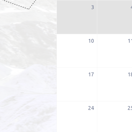
3
Uygun?
İletişim
10
1
KAYIT
OL
17
1
24
2