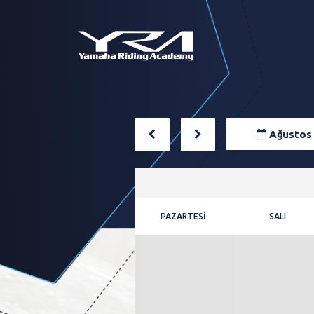
Ana
Sayfa
Kampanyalar
Ağustos 
Eğitimler
Whatsapp
PAZARTESİ
SALI
Hangi
Eğitim
Size