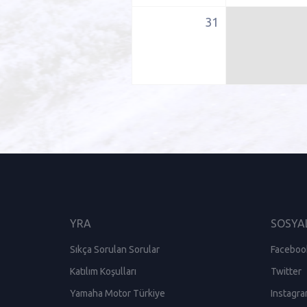
31
YRA
SOSYA
Sıkça Sorulan Sorular
Faceboo
Katılım Koşulları
Twitter
Yamaha Motor Türkiye
Instagr