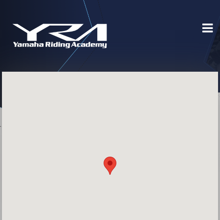
Ana
Sayfa
Kampanyalar
Eğitimler
Whatsapp
Hangi
Eğitim
Size