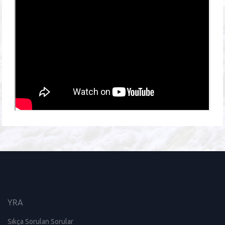
Uygun?
İletişim
KAYIT
OL
YRA
Sıkça Sorulan Sorular