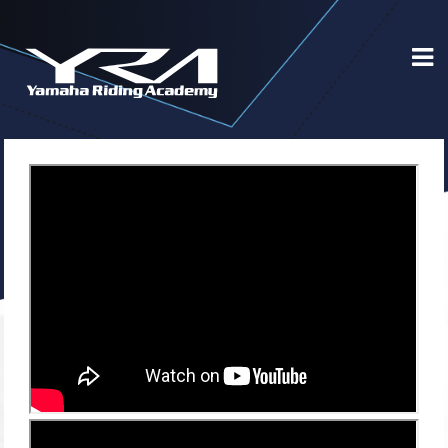
Ana
Sayfa
Kampanyalar
Eğitimler
Whatsapp
Hangi
Eğitim
Size